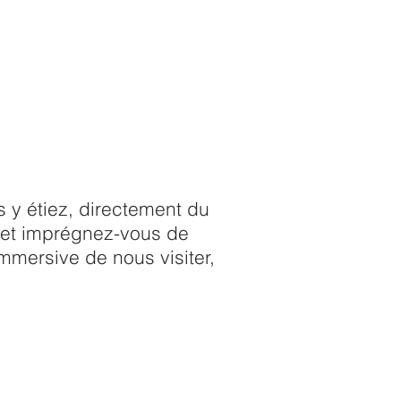
ez appeler au 819.622.0244
facebook !
 y étiez, directement du
s et imprégnez-vous de
mmersive de nous visiter,