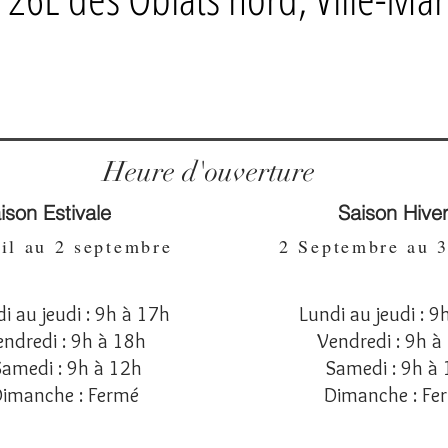
capuche
surdimensionné
est
parfait
pour
les
superpositions
par
temps
froid
Heure d'ouverture
ison Estivale
Saison Hive
il au 2 septembre
2 Septembre au
i au jeudi : 9h à 17h
Lundi au jeudi : 9
endredi : 9h à 18h
Vendredi : 9h 
Samedi : 9h à 12h
Samedi : 9h à
imanche : Fermé
Dimanche : F