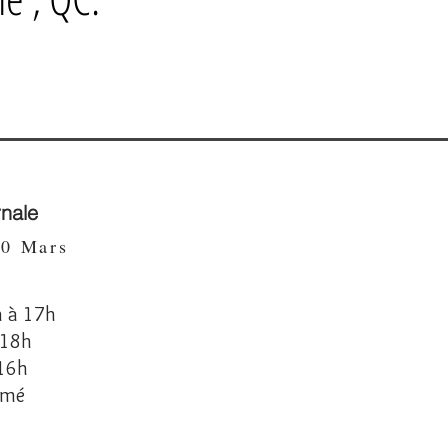
rnale
 30 Mars
h à 17h
à 18h
 16h
ermé